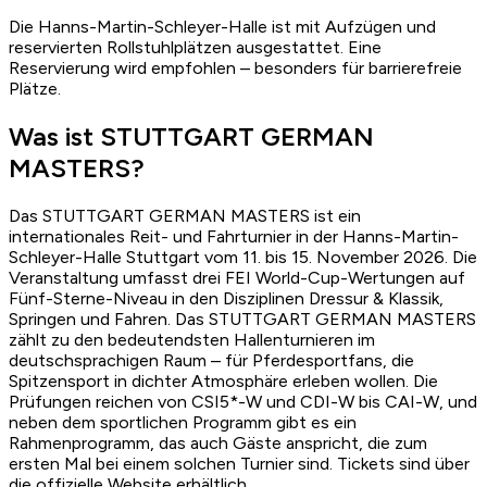
Von Osi zusammengestellt
Die Hanns-Martin-Schleyer-Halle ist mit Aufzügen und
reservierten Rollstuhlplätzen ausgestattet. Eine
Fehler gefunden?
Reservierung wird empfohlen – besonders für barrierefreie
Schreib an
osi@ridetreat.de
Plätze.
Problem melden
Was ist STUTTGART GERMAN
MASTERS?
Das STUTTGART GERMAN MASTERS ist ein
internationales Reit- und Fahrturnier in der Hanns-Martin-
Schleyer-Halle Stuttgart vom 11. bis 15. November 2026. Die
Veranstaltung umfasst drei FEI World-Cup-Wertungen auf
Fünf-Sterne-Niveau in den Disziplinen Dressur & Klassik,
Springen und Fahren. Das STUTTGART GERMAN MASTERS
zählt zu den bedeutendsten Hallenturnieren im
deutschsprachigen Raum – für Pferdesportfans, die
Spitzensport in dichter Atmosphäre erleben wollen. Die
Prüfungen reichen von CSI5*-W und CDI-W bis CAI-W, und
neben dem sportlichen Programm gibt es ein
Rahmenprogramm, das auch Gäste anspricht, die zum
ersten Mal bei einem solchen Turnier sind. Tickets sind über
die offizielle Website erhältlich.