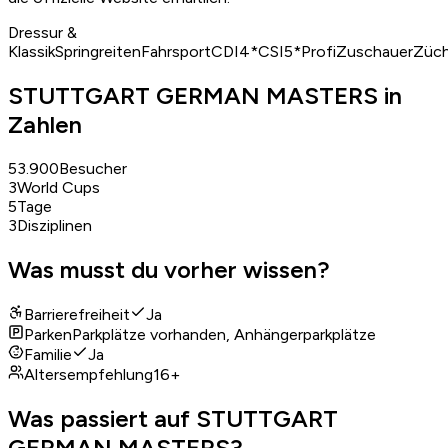
Dressur &
Klassik
Springreiten
Fahrsport
CDI4*
CSI5*
Profi
Zuschauer
Züch
STUTTGART GERMAN MASTERS in
Zahlen
53.900
Besucher
3
World Cups
5
Tage
3
Disziplinen
Was musst du vorher wissen?
Barrierefreiheit
Ja
Parken
Parkplätze vorhanden, Anhängerparkplätze
Familie
Ja
Altersempfehlung
16+
Was passiert auf STUTTGART
GERMAN MASTERS?