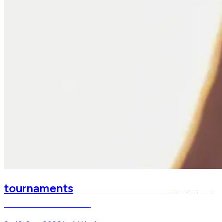
tournaments
Chiemsee Pferdefestival
Springsport &
Marktwoche am Chiemsee