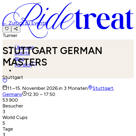
←
Zurück zu Events
Turnier
Über uns
STUTTGART GERMAN
Events
Blog
MASTERS
Für dich
Stuttgart
11.–15. November 2026
·
in 3 Monaten
Stuttgart,
Germany
12:30 – 17:50
53.900
Besucher
3
World Cups
5
Tage
3