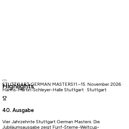
STUTTGART GERMAN MASTERS
11.–15. November 2026 ·
Highlights
Hanns-Martin-Schleyer-Halle Stuttgart · Stuttgart
Hanns-Martin-Schleyer-Halle Stuttgart · Stuttgart
11.–15. November 2026
·
in 3 Monaten
12:30 – 17:50
40. Ausgabe
Jetzt nennen
Offizielle Website ansehen
Vier Jahrzehnte Stuttgart German Masters: Die
Zu deinem Kalender hinzufügen
Jubiläumsausgabe zeigt Fünf-Sterne-Weltcup-