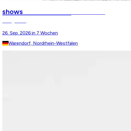
Parade bei Nacht
shows
200 Jahre NRW-
Landgestüt
26. Sep. 2026
·
in 7 Wochen
Warendorf, Nordrhein-Westfalen