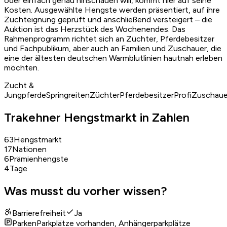
oder einfach genau hinschauen will, kommt hier auf seine
Kosten. Ausgewählte Hengste werden präsentiert, auf ihre
Zuchteignung geprüft und anschließend versteigert – die
Auktion ist das Herzstück des Wochenendes. Das
Rahmenprogramm richtet sich an Züchter, Pferdebesitzer
und Fachpublikum, aber auch an Familien und Zuschauer, die
eine der ältesten deutschen Warmblutlinien hautnah erleben
möchten.
Zucht &
Jungpferde
Springreiten
Züchter
Pferdebesitzer
Profi
Zuschaue
Trakehner Hengstmarkt in Zahlen
63
Hengstmarkt
17
Nationen
6
Prämienhengste
4
Tage
Was musst du vorher wissen?
Barrierefreiheit
Ja
Parken
Parkplätze vorhanden, Anhängerparkplätze