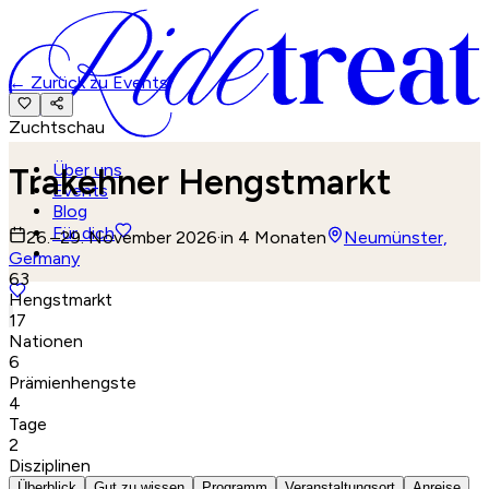
←
Zurück zu Events
Zuchtschau
Über uns
Trakehner Hengstmarkt
Events
Blog
Für dich
26.–29. November 2026
·
in 4 Monaten
Neumünster,
Germany
63
Hengstmarkt
17
Nationen
6
Prämienhengste
4
Tage
2
Disziplinen
Überblick
Gut zu wissen
Programm
Veranstaltungsort
Anreise