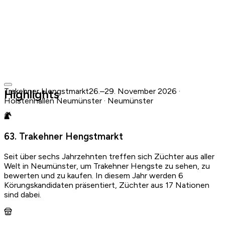
Trakehner Hengstmarkt
26.–29. November 2026 ·
Highlights
Holstenhallen Neumünster · Neumünster
Holstenhallen Neumünster · Neumünster
26.–29. November 2026
·
in 4 Monaten
Mehr erfahren
Offizielle Website ansehen
63. Trakehner Hengstmarkt
Zu deinem Kalender hinzufügen
Seit über sechs Jahrzehnten treffen sich Züchter aus aller
Welt in Neumünster, um Trakehner Hengste zu sehen, zu
Apple & Outlook
Google
bewerten und zu kaufen. In diesem Jahr werden 6
Körungskandidaten präsentiert, Züchter aus 17 Nationen
sind dabei.