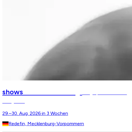
Redefiner Pferdetage
shows
Hengstparade auf dem
Landgestüt
29.–30. Aug. 2026
·
in 3 Wochen
Redefin, Mecklenburg-Vorpommern