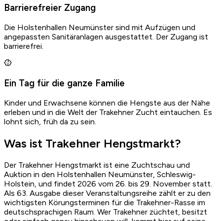
Barrierefreier Zugang
Die Holstenhallen Neumünster sind mit Aufzügen und
angepassten Sanitäranlagen ausgestattet. Der Zugang ist
barrierefrei.
Ein Tag für die ganze Familie
Kinder und Erwachsene können die Hengste aus der Nähe
erleben und in die Welt der Trakehner Zucht eintauchen. Es
lohnt sich, früh da zu sein.
Was ist Trakehner Hengstmarkt?
Der Trakehner Hengstmarkt ist eine Zuchtschau und
Von Osi zusammengestellt
Auktion in den Holstenhallen Neumünster, Schleswig-
Holstein, und findet 2026 vom 26. bis 29. November statt.
Fehler gefunden?
Als 63. Ausgabe dieser Veranstaltungsreihe zählt er zu den
Schreib an
osi@ridetreat.de
wichtigsten Körungsterminen für die Trakehner-Rasse im
deutschsprachigen Raum. Wer Trakehner züchtet, besitzt
Problem melden