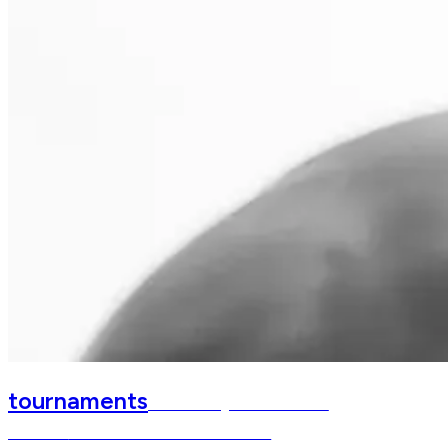
tournaments
Norderneyer Beachside
Classics
Reitturnier am Nordseestrand