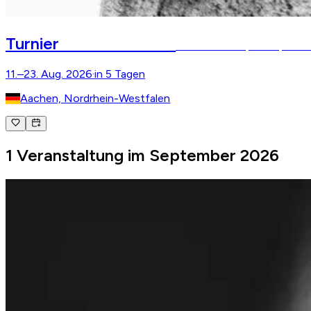
Reit-WM Aachen
Turnier
FEI World Championships 202
11.–23. Aug. 2026
·
in 5 Tagen
Aachen, Nordrhein-Westfalen
1 Veranstaltung im September 2026