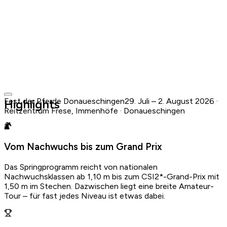
Fest der Pferde Donaueschingen
29. Juli – 2. August 2026 ·
Highlights
Reitzentrum Frese, Immenhöfe · Donaueschingen
Reitzentrum Frese, Immenhöfe · Donaueschingen
29. Juli – 2. August 2026
·
Bereits vorbei
Ähnliche Events finden →
Offizielle Website ansehen
Vom Nachwuchs bis zum Grand Prix
Kalender- und Ticketaktionen sind für vergangene Events
Das Springprogramm reicht von nationalen
deaktiviert.
Nachwuchsklassen ab 1,10 m bis zum CSI2*-Grand-Prix mit
1,50 m im Stechen. Dazwischen liegt eine breite Amateur-
Tour – für fast jedes Niveau ist etwas dabei.