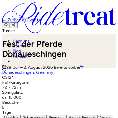
←
Zurück zu Events
Turnier
Über uns
Fest der Pferde
Events
Blog
Donaueschingen
Für dich
29. Juli – 2. August 2026
·
Bereits vorbei
Donaueschingen, Germany
CSI2*
FEI-Kategorie
72 × 72 m
Springplatz
ca. 15.000
Besucher
5
Tage
Überblick
Gut zu wissen
Programm
Veranstaltungsort
Anreise