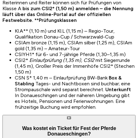
Reiterinnen und Reiter können sich für Prüfungen von
Klasse A
bis zum CSI2* (1,50 m) anmelden – die Nennung
läuft über das Online-Portal auf der offiziellen
Festwebsite. **Prüfungsklassen
Kl.A** (1,10 m) und Kl.L (1,15 m) – Regio-Tour,
Qualifikation Donau-Cup / Schwarzwald-Cup
CSIAm bronze (1,15 m), CSIAm silber (1,25 m), CSIAm
gold (1,35 m) – Amateur-Tour
CSIYH1* für 6- und 7-jährige Pferde (1,30–1,35 m)
CSI2*
Einlaufprüfung (1,35 m), CSI2
mit Siegerrunde
(1,45 m), Großer Preis der Immenhöfe CSI2* (Stechen
1,50 m)
CSN S* 1,40 m – Einlaufprüfung BW-Bank
Box &
Stabling
Tages- und Nachtboxen sind buchbar; eine
Strompauschale wird separat berechnet.
Unterkunft
In Donaueschingen und der näheren Umgebung gibt
es Hotels, Pensionen und Ferienwohnungen. Eine
frühzeitige Buchung wird empfohlen.
Was kostet ein Ticket für Fest der Pferde
Donaueschingen?