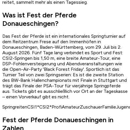
reitet, sammelt mehr als einen Tagessieg.
Was ist Fest der Pferde
Donaueschingen?
Das Fest der Pferde ist ein internationales Springturnier auf
dem Reitzentrum Frese auf den Immenhöfen in
Donaueschingen, Baden-Württemberg, vom 29. Juli bis 2.
August 2026. Fünf Tage lang verbindet es Sport und Fest:
CSI2-Springen bis 1,50 m, eine breite Amateur-Tour, eine
DSP-Fohlenversteigerung und Abendveranstaltungen wie
die Open-Air-Party 'Black Forest Friday'. Sportlich ist das
Turnier Teil von zwei Springserien: Es ist die zweite Station
des BW-Bank Hallenchampionats mit Finale in Stuttgart und
trägt das Finale der PSA-Tour für vierjährige Springpferde
aus. Tickets gibt es ausschließlich vor Ort an der Tageskasse
– einen Vorverkauf gibt es nicht.
Springreiten
CSI1*
CSI2*
Profi
Amateur
Zuschauer
Familie
Jugen
Fest der Pferde Donaueschingen in
Zahlen