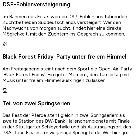
DSP-Fohlenversteigerung
Im Rahmen des Fests werden DSP-Fohlen aus führenden
Zuchtbetrieben Süddeutschlands versteigert. Wer den
Nachwuchs von morgen sucht, findet hier eine direkte
Möglichkeit, mit den Züchtern ins Gespräch zu kommen.
Black Forest Friday: Party unter freiem Himmel
Am Freitagabend steigt nach dem Sport die Open-Air-Party
'Black Forest Friday'. Ein guter Moment, den Turniertag mit
Musik unter freiem Himmel ausklingen zu lassen.
Teil von zwei Springserien
Von Osi zusammengestellt
Das Fest der Pferde steht gleich in zwei Springserien: als
Fehler gefunden?
zweite Station des BW-Bank Hallenchampionats mit Finale
Schreib an
osi@ridetreat.de
in der Stuttgarter Schleyerhalle und als Austragungsort des
PSA-Tour-Finales für vierjährige Springpferde. Wer hier gut
Problem melden